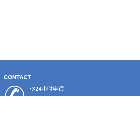
——
CONTACT
7X24小时电话
0571- 82925299
——
ADDRESS
总部：杭州市萧山区金城路471号帝凯大厦A1-20F