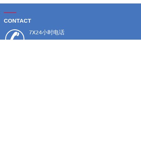
——
CONTACT
7X24小时电话
0571- 82925299
——
ADDRESS
总部：杭州市萧山区金城路471号帝凯大厦A1-20F
杭州：杭州市萧山区经济技术开发区学工路
安徽：安庆市桐城市范岗镇范岗刷都新材料产业园
惠州：惠州市博罗县
——
WECHAT